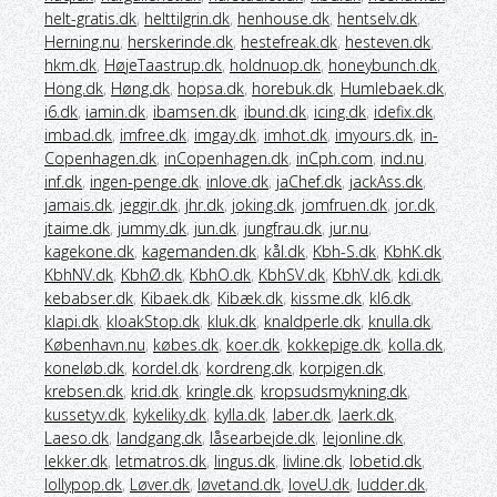
helt-gratis.dk
,
helttilgrin.dk
,
henhouse.dk
,
hentselv.dk
,
Herning.nu
,
herskerinde.dk
,
hestefreak.dk
,
hesteven.dk
,
hkm.dk
,
HøjeTaastrup.dk
,
holdnuop.dk
,
honeybunch.dk
,
Hong.dk
,
Høng.dk
,
hopsa.dk
,
horebuk.dk
,
Humlebaek.dk
,
i6.dk
,
iamin.dk
,
ibamsen.dk
,
ibund.dk
,
icing.dk
,
idefix.dk
,
imbad.dk
,
imfree.dk
,
imgay.dk
,
imhot.dk
,
imyours.dk
,
in-
Copenhagen.dk
,
inCopenhagen.dk
,
inCph.com
,
ind.nu
,
inf.dk
,
ingen-penge.dk
,
inlove.dk
,
jaChef.dk
,
jackAss.dk
,
jamais.dk
,
jeggir.dk
,
jhr.dk
,
joking.dk
,
jomfruen.dk
,
jor.dk
,
jtaime.dk
,
jummy.dk
,
jun.dk
,
jungfrau.dk
,
jur.nu
,
kagekone.dk
,
kagemanden.dk
,
kål.dk
,
Kbh-S.dk
,
KbhK.dk
,
KbhNV.dk
,
KbhØ.dk
,
KbhO.dk
,
KbhSV.dk
,
KbhV.dk
,
kdi.dk
,
kebabser.dk
,
Kibaek.dk
,
Kibæk.dk
,
kissme.dk
,
kl6.dk
,
klapi.dk
,
kloakStop.dk
,
kluk.dk
,
knaldperle.dk
,
knulla.dk
,
København.nu
,
købes.dk
,
koer.dk
,
kokkepige.dk
,
kolla.dk
,
koneløb.dk
,
kordel.dk
,
kordreng.dk
,
korpigen.dk
,
krebsen.dk
,
krid.dk
,
kringle.dk
,
kropsudsmykning.dk
,
kussetyv.dk
,
kykeliky.dk
,
kylla.dk
,
laber.dk
,
laerk.dk
,
Laeso.dk
,
landgang.dk
,
låsearbejde.dk
,
lejonline.dk
,
lekker.dk
,
letmatros.dk
,
lingus.dk
,
livline.dk
,
lobetid.dk
,
lollypop.dk
,
Løver.dk
,
løvetand.dk
,
loveU.dk
,
ludder.dk
,