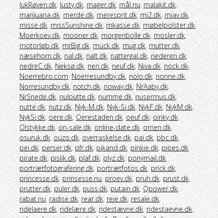
lukRøven.dk
,
lusty.dk
,
mager.dk
,
mål.nu
,
malakit.dk
,
marijuana.dk
,
merde.dk
,
meresprit.dk
,
mi2.dk
,
miav.dk
,
misse.dk
,
missSunshine.dk
,
mkasse.dk
,
møbelpolster.dk
,
Moerkoev.dk
,
mooner.dk
,
morgenbolle.dk
,
mosler.dk
,
motorløb.dk
,
mrBig.dk
,
muck.dk
,
mug.dk
,
mutter.dk
,
næsehorn.dk
,
nal.dk
,
nalt.dk
,
nattergal.dk
,
nederen.dk
,
nedreC.dk
,
Neksø.dk
,
nen.dk
,
neuf.dk
,
Niva.dk
,
nock.dk
,
Noerrebro.com
,
Noerresundby.dk
,
nolo.dk
,
nonne.dk
,
Norresundby.dk
,
notch.dk
,
noway.dk
,
NrAaby.dk
,
NrSnede.dk
,
nulputte.dk
,
numme.dk
,
nusermus.dk
,
nutte.dk
,
nutz.dk
,
Nyk-M.dk
,
Nyk-Sj.dk
,
NykF.dk
,
NykM.dk
,
NykSj.dk
,
oere.dk
,
Oerestaden.dk
,
oeuf.dk
,
oinky.dk
,
Olstykke.dk
,
on-sale.dk
,
online-date.dk
,
ornen.dk
,
osuruk.dk
,
ouzo.dk
,
overraskelse.dk
,
pai.dk
,
pbc.dk
,
pei.dk
,
perser.dk
,
pfr.dk
,
pikand.dk
,
pinkie.dk
,
pipes.dk
,
pirate.dk
,
pislik.dk
,
plaf.dk
,
plyz.dk
,
ponymail.dk
,
portrætfotografering.dk
,
portrætfotos.dk
,
prick.dk
,
princesse.dk
,
prinsesse.nu
,
proev.dk
,
pruh.dk
,
prust.dk
,
prutter.dk
,
puler.dk
,
puss.dk
,
putain.dk
,
Qpower.dk
,
rabat.nu
,
radise.dk
,
rear.dk
,
reje.dk
,
resale.dk
,
ridelaere.dk
,
ridelære.dk
,
ridestævne.dk
,
ridestaevne.dk
,