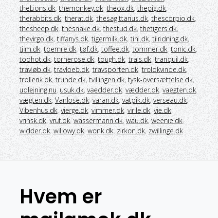
theLions.dk
,
themonkey.dk
,
theox.dk
,
thepig.dk
,
therabbits.dk
,
therat.dk
,
thesagittarius.dk
,
thescorpio.dk
,
thesheep.dk
,
thesnake.dk
,
thestud.dk
,
thetigers.dk
,
thevirgo.dk
,
tiffanys.dk
,
tigermilk.dk
,
tihi.dk
,
tilridning.dk
,
tjim.dk
,
toemre.dk
,
tøf.dk
,
toffee.dk
,
tommer.dk
,
tonic.dk
,
toohot.dk
,
tornerose.dk
,
tough.dk
,
trals.dk
,
tranquil.dk
,
travløb.dk
,
travloeb.dk
,
travsporten.dk
,
troldkvinde.dk
,
trollerik.dk
,
trunde.dk
,
tvillingen.dk
,
tysk-oversættelse.dk
,
udlejning.nu
,
usuk.dk
,
vaedder.dk
,
vædder.dk
,
vaegten.dk
,
vægten.dk
,
Vanlose.dk
,
varan.dk
,
vatpik.dk
,
verseau.dk
,
Vibenhus.dk
,
vierge.dk
,
vimmer.dk
,
virile.dk
,
vje.dk
,
vrinsk.dk
,
vruf.dk
,
wassermann.dk
,
wau.dk
,
weenie.dk
,
widder.dk
,
willowy.dk
,
wonk.dk
,
zirkon.dk
,
zwillinge.dk
Hvem er