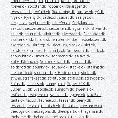
rideundervisning.dk
,
ritsch.dk
,
Rø.dk
,
rødbull.dk
,
roever.dk
,
rooster.dk
,
rooter.dk
,
rørlægger.dk
,
røvbanan.dk
,
rovfuld.dk
,
Rudkobing.dk
,
rumpe.dk
,
ryf.dk
,
ryge.dk
,
Ryvang.dk
,
sådet.dk
,
sadet.dk
,
saelges.dk
,
sælges.dk
,
sagittaire.dk
,
schæfer.dk
,
SdrJylland.dk
,
seks.dk
,
sexperten.dk
,
sextanten.dk
,
sgisme.dk
,
shivas.dk
,
shut.dk
,
shutup.dk
,
siktiret.dk
,
silverstar.dk
,
Skaelskor.dk
,
skatter.dk
,
skillful.dk
,
skiltemaler.dk
,
skønhedsekspert.dk
,
skorpion.dk
,
skråtop.dk
,
slaatil.dk
,
slask.dk
,
slef.dk
,
slowfox.dk
,
smaek.dk
,
smarty.dk
,
Smoerum.dk
,
snick.dk
,
snowwhite.dk
,
snydt.dk
,
soemand.dk
,
søløve.dk
,
SolrødStrand.dk
,
SolroedStrand.dk
,
sømand.dk
,
spidsrod.dk
,
spunky.dk
,
squaw.dk
,
stacke.dk
,
stalling.dk
,
steinbock.dk
,
stenbuk.dk
,
StHeddinge.dk
,
stickit.dk
,
stiv.nu
,
straffekast.dk
,
straitup.dk
,
straks.dk
,
straydog.dk
,
Sufus.dk
,
sunkiss.dk
,
sunnygirl.dk
,
Super-FCK.dk
,
SuperFCK.dk
,
Svebolle.dk
,
svingom.dk
,
sweetie.dk
,
swifter.dk
,
swingere.dk
,
syerske.dk
,
sypige.dk
,
take5.dk
,
tante.dk
,
taq.dk
,
taureau.dk
,
teaser.dk
,
teeny.dk
,
testet.dk
,
tete.dk
,
thebitch.dk
,
thebull.dk
,
thecancer.dk
,
thedogs.dk
,
thedragons.dk
,
theexpert.dk
,
thegemini.dk
,
thehorse.dk
,
theLeo.dk
,
thelibra.dk
,
theLion.dk
,