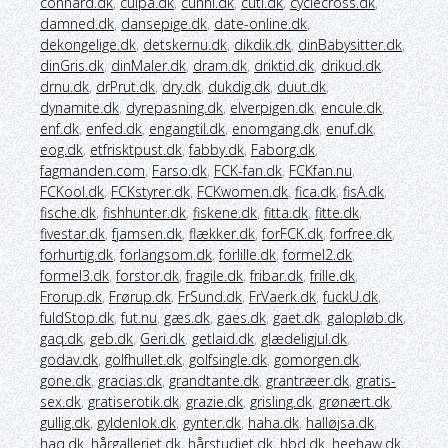
connard.dk
,
culpa.dk
,
cunni.dk
,
cuti.dk
,
cyclecross.dk
,
damned.dk
,
dansepige.dk
,
date-online.dk
,
dekongelige.dk
,
detskernu.dk
,
dikdik.dk
,
dinBabysitter.dk
,
dinGris.dk
,
dinMaler.dk
,
dram.dk
,
driktid.dk
,
drikud.dk
,
drnu.dk
,
drPrut.dk
,
dry.dk
,
dukdig.dk
,
duut.dk
,
dynamite.dk
,
dyrepasning.dk
,
elverpigen.dk
,
encule.dk
,
enf.dk
,
enfed.dk
,
engangtil.dk
,
enomgang.dk
,
enuf.dk
,
eog.dk
,
etfrisktpust.dk
,
fabby.dk
,
Faborg.dk
,
fagmanden.com
,
Farso.dk
,
FCK-fan.dk
,
FCKfan.nu
,
FCKool.dk
,
FCKstyrer.dk
,
FCKwomen.dk
,
fica.dk
,
fisA.dk
,
fische.dk
,
fishhunter.dk
,
fiskene.dk
,
fitta.dk
,
fitte.dk
,
fivestar.dk
,
fjamsen.dk
,
flækker.dk
,
forFCK.dk
,
forfree.dk
,
forhurtig.dk
,
forlangsom.dk
,
forlille.dk
,
formel2.dk
,
formel3.dk
,
forstor.dk
,
fragile.dk
,
fribar.dk
,
frille.dk
,
Frorup.dk
,
Frørup.dk
,
FrSund.dk
,
FrVaerk.dk
,
fuckU.dk
,
fuldStop.dk
,
fut.nu
,
gæs.dk
,
gaes.dk
,
gaet.dk
,
galopløb.dk
,
gaq.dk
,
geb.dk
,
Geri.dk
,
getlaid.dk
,
glædeligjul.dk
,
godav.dk
,
golfhullet.dk
,
golfsingle.dk
,
gomorgen.dk
,
gone.dk
,
gracias.dk
,
grandtante.dk
,
grantræer.dk
,
gratis-
sex.dk
,
gratiserotik.dk
,
grazie.dk
,
grisling.dk
,
grønært.dk
,
gullig.dk
,
gyldenlok.dk
,
gynter.dk
,
haha.dk
,
halløjsa.dk
,
haq.dk
,
hårgalleriet.dk
,
hårstudiet.dk
,
hbd.dk
,
heehaw.dk
,