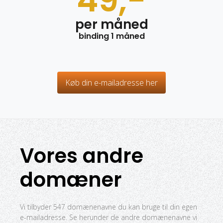
49,-
per måned
binding 1 måned
Køb din e-mailadresse her
Vores andre
domæner
Vi tilbyder 547 domænenavne du kan bruge til din egen
e-mailadresse. Se herunder de andre domænenavne vi