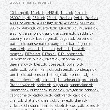
tilbyder e-mailadresser på:
10-kamp.dk
,
10sek.dk
,
1448.dk
,
1mia.dk
,
1mio.dk
,
2500Valby.dk
,
264u.dk
,
2fat.dk
,
2for1.dk
,
2øl.dk
,
3for1.dk
,
4000Roskilde.dk
,
4200Slagelse.dk
,
450cc.dk
,
500cc.dk
,
985.dk
,
AalborgC.dk
,
after8.dk
,
agua.dk
,
ApS.nu
,
aries.dk
,
arsch.dk
,
arsehole.dk
,
atji.dk
,
avisdreng.dk
,
baddie.dk
,
badenymfen.dk
,
badepigen.dk
,
bagdel.dk
,
baiser.dk
,
bajsen.dk
,
bamsemail.dk
,
bangtju.dk
,
barmfager.dk
,
barrøv.dk
,
beaut.dk
,
bebe.dk
,
belier.dk
,
besa.dk
,
beuty.dk
,
BIFfan.net
,
BIFfan.nu
,
BIFsupporter.dk
,
BIFwomen.dk
,
biib.dk
,
bikers.dk
,
bisonmail.dk
,
Bjæverskov.dk
,
blest.dk
,
boesse.dk
,
bollefro.dk
,
bøllefrø.dk
,
boller-i-karry.dk
,
bolleven.dk
,
bondepige.dk
,
børste.dk
,
bottomsup.dk
,
bougie.dk
,
brænde-salg.dk
,
brændekløvning.dk
,
braser.dk
,
braveheart.dk
,
broelet.dk
,
Broendbyfan.dk
,
brølet.dk
,
bugger.dk
,
bummelum.dk
,
bummer.dk
,
bumper.dk
,
bunda.dk
,
bypigen.dk
,
canny.dk
,
capricorne.dk
,
cathouse.dk
,
catlover.dk
,
cavolo.dk
,
charli.dk
,
chatte.dk
,
cheery.dk
,
chevre.dk
,
chien.dk
,
chiks.dk
,
Christianshavn.info
,
club6.dk
,
cocky.dk
,
cokes.dk
,